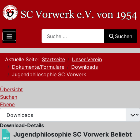
Search
Suchen
Aktuelle Seite:
Startseite
Unser Verein
Dokumente/Formulare
Downloads
Jugendphilosophie SC Vorwerk
Übersicht
Suchen
Ebene
Download-Details
Jugendphilosophie SC Vorwerk
Beliebt