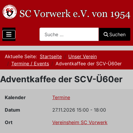
Search
Suchen
Aktuelle Seite:
Startseite
Unser Verein
Termine / Events
Adventkaffee der SCV-Ü60er
Adventkaffee der SCV-Ü60er
Kalender
Termine
Datum
27.11.2026
15:00
-
18:00
Ort
Vereinsheim SC Vorwerk