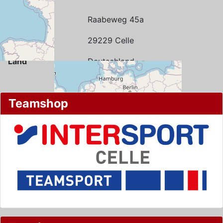
Straße
Raabeweg 45a
Stadt
29229 Celle
Land
Deutschland
Teamshop