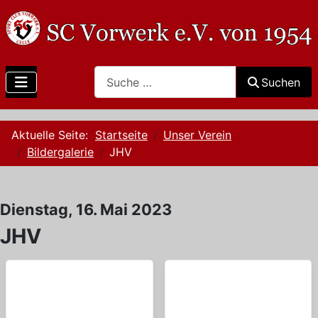
Search
Suchen
Aktuelle Seite:
Startseite
Unser Verein
Bildergalerie
JHV
Dienstag, 16. Mai 2023
JHV