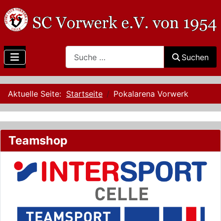
Search
Suchen
Aktuelle Seite:
Startseite
Pokalarena Vorwerk
Teamshop