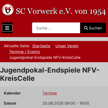
Search
Suchen
Aktuelle Seite:
Startseite
Unser Verein
Termine / Events
Jugendpokal-Endspiele NFV-KreisCelle
Jugendpokal-Endspiele NFV-
KreisCelle
Kalender
Termine
Datum
20.06.2026
09:00
-
19:00